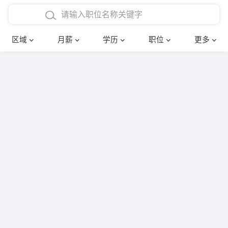
4000-5000元
本科
行政后勤
建筑装潢
确定
区域
月薪
学历
职位
更多
5000-8000元
硕士
销售岗位
教师
8000-12000元
博士
文员
护士
12000-20000元
财务会计
传单派发
其他
超市零售
促销导购
网络IT
保健按摩
快递员
前台接待
收银员
技术员/工程师
水电/机修
部门经理