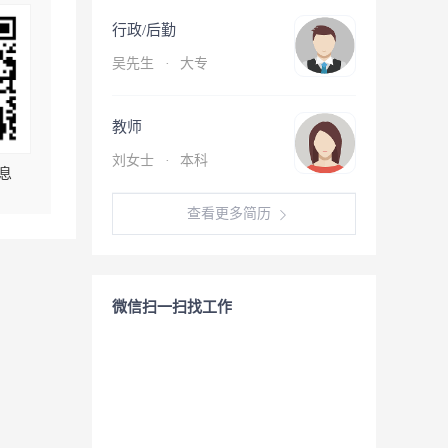
行政/后勤
吴先生
·
大专
教师
刘女士
·
本科
息
查看更多简历
微信扫一扫找工作