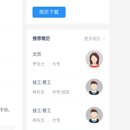
简历下载
推荐简历
更多简历
文员
罗女士
·
大专
技工/普工
林先生
·
中专/技校
手快。
技工/普工
林先生
·
大专